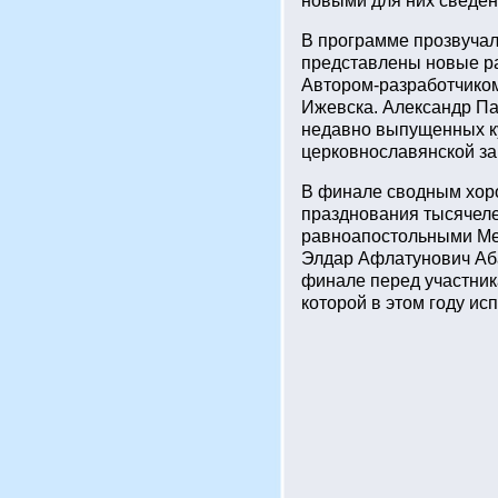
новыми для них сведен
В программе прозвучал
представлены новые р
Автором-разработчиком 
Ижевска. Александр Па
недавно выпущенных ку
церковнославянской за
В финале сводным хоро
празднования тысячеле
равноапостольными Ме
Элдар Афлатунович Аба
финале перед участник
которой в этом году ис