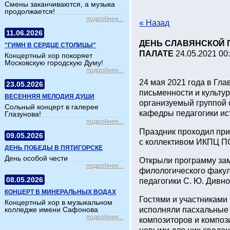
Смены заканчиваются, а музыка
продолжается!
подробнее...
« Назад
11.06.2026
ДЕНЬ СЛАВЯНСКОЙ 
"ГИМН В СЕРДЦЕ СТОЛИЦЫ"
ПАЛАТЕ
24.05.2021 00
Концертный хор покоряет
Московскую городскую Думу!
подробнее...
24 мая 2021 года в Гл
23.05.2026
письменности и культур
ВЕСЕННЯЯ МЕЛОДИЯ ДУШИ
организуемый группой 
Сольный концерт в галерее
кафедры педагогики ис
Глазунова!
подробнее...
Праздник проходил при
09.05.2026
с коллективом ИКПЦ П
ДЕНЬ ПОБЕДЫ В ПЯТИГОРСКЕ
День особой чести
Открыли программу зам
подробнее...
филологического факу
08.05.2026
педагогики С. Ю. Дивно
КОНЦЕРТ В МИНЕРАЛЬНЫХ ВОДАХ
Гостями и участниками
Концертный хор в музыкальном
исполняли пасхальные 
колледже имени Сафонова
подробнее...
композиторов и компози