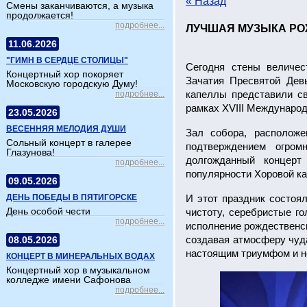
« Назад
Смены заканчиваются, а музыка
продолжается!
подробнее...
ЛУЧШАЯ МУЗЫКА Р
11.06.2026
"ГИМН В СЕРДЦЕ СТОЛИЦЫ"
Сегодня стены величес
Концертный хор покоряет
Зачатия Пресвятой Дев
Московскую городскую Думу!
капеллы представили с
подробнее...
рамках XVIII Международ
23.05.2026
ВЕСЕННЯЯ МЕЛОДИЯ ДУШИ
Зал собора, расположе
Сольный концерт в галерее
подтверждением огром
Глазунова!
долгожданный концерт
подробнее...
популярности Хоровой к
09.05.2026
ДЕНЬ ПОБЕДЫ В ПЯТИГОРСКЕ
И этот праздник состоя
День особой чести
чистоту, серебристые г
подробнее...
исполнение рождественс
создавая атмосферу чуда
08.05.2026
настоящим триумфом и н
КОНЦЕРТ В МИНЕРАЛЬНЫХ ВОДАХ
Концертный хор в музыкальном
колледже имени Сафонова
подробнее...